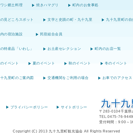
イワシ郷土料理
焼きハマグリ
町内のお食事処
町の見どころスポット
文学と史蹟の町・九十九里
九十九里町の自
町内の宿泊施設
民宿組合会員
町の特産品「いわし」
お土産セレクション
町内のお店一覧
春のイベント
夏のイベント
秋のイベント
冬のイベント
九十九里町のご案内図
交通機関をご利用の場合
お車でのアクセス
プライバシーポリシー
サイトポリシー
〒283-0104千
TEL.0475-76-
受付時間：9:00～16
Copyright (C) 2013 九十九里町観光協会 All Rights Reserved