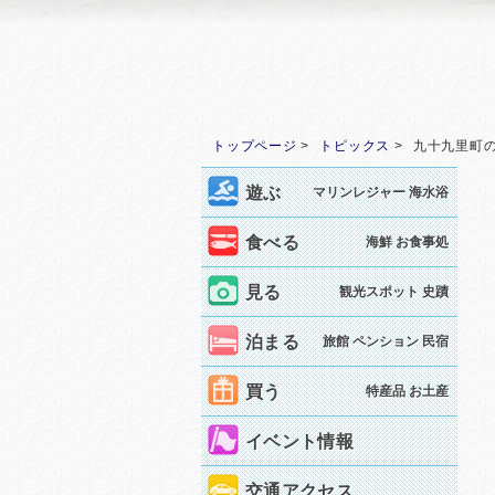
トップページ
トピックス
九十九里町
遊ぶ
マリンレジャー 海水浴
食べる
海鮮 お食事処
見る
観光スポット 史蹟
泊まる
旅館 ペンション 民宿
買う
特産品 お土産
イベント情報
交通アクセス