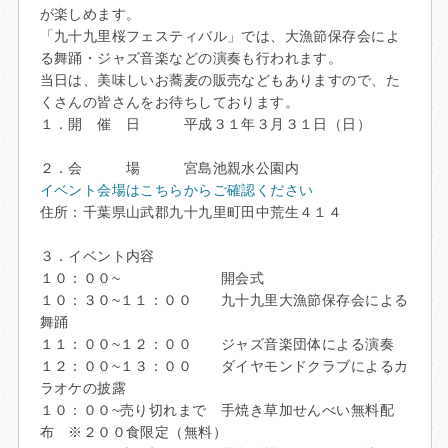
が楽しめます。
「九十九里桜フェスティバル」では、大漁節保存会によ
る舞踊・ジャズ音楽などの演奏も行われます。
当日は、美味しいお蕎麦の販売などもありますので、た
くさんの皆さんをお待ちしております。
１．開 催 日 平成３１年３月３１日（日）
２．会 場 宮島池親水公園内
イベント会場はこちらからご確認ください
住所：千葉県山武郡九十九里町田中荒生４１４
３．イベント内容
１０：００~ 開会式
１０：３０~１１：００ 九十九里大漁節保存会による
舞踊
１１：００~１２：００ ジャズ音楽団体による演奏
１２：００~１３：００ ダイヤモンドクラブによるカ
ラオケの披露
１０：００~売り切れまで 手焼き草加せんべい無料配
布 ※２００食限定（無料）