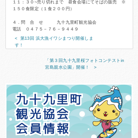
１１：３０~売り切れまで 昼食会場にてそばの販売 ※
１５０食限定（１食２００円）
４．問 合 せ 九十九里町観光協会
電話 ０４７５－７６－９４４９
第13回 浜大漁イワシまつり開催しま
す！
「第３回九十九里桜フォトコンテストin
宮島親水公園」開催！