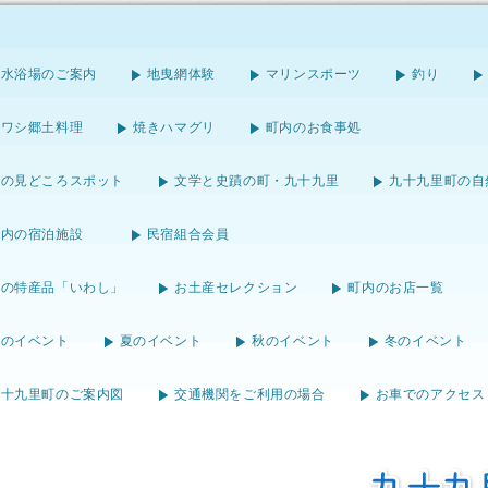
海水浴場のご案内
地曳網体験
マリンスポーツ
釣り
イワシ郷土料理
焼きハマグリ
町内のお食事処
町の見どころスポット
文学と史蹟の町・九十九里
九十九里町の自
町内の宿泊施設
民宿組合会員
町の特産品「いわし」
お土産セレクション
町内のお店一覧
春のイベント
夏のイベント
秋のイベント
冬のイベント
九十九里町のご案内図
交通機関をご利用の場合
お車でのアクセス