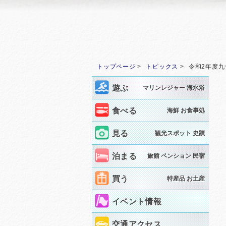
トップページ
トピックス
令和2年度
遊ぶ
マリンレジャー 海水浴
食べる
海鮮 お食事処
見る
観光スポット 史蹟
泊まる
旅館 ペンション 民宿
買う
特産品 お土産
イベント情報
交通アクセス