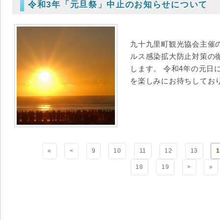
令和3年「元旦祭」中止のお知らせについて
九十九里町観光協会主催
ルス感染拡大防止対策の
します。 令和4年の元日
を楽しみにお待ちしてお
«
<
9
10
11
12
13
1
18
19
>
»