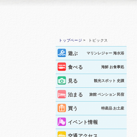
トップページ
トピックス
遊ぶ
マリンレジャー 海水浴
食べる
海鮮 お食事処
見る
観光スポット 史蹟
泊まる
旅館 ペンション 民宿
買う
特産品 お土産
イベント情報
交通アクセス