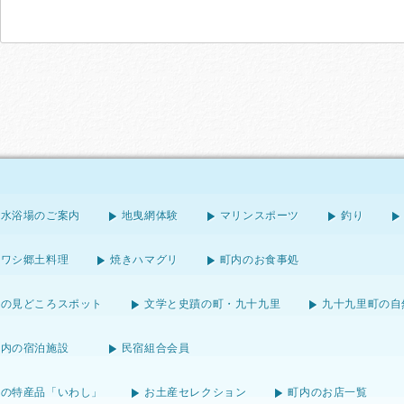
海水浴場のご案内
地曳網体験
マリンスポーツ
釣り
イワシ郷土料理
焼きハマグリ
町内のお食事処
町の見どころスポット
文学と史蹟の町・九十九里
九十九里町の自
町内の宿泊施設
民宿組合会員
町の特産品「いわし」
お土産セレクション
町内のお店一覧