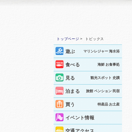
トップページ
トピックス
遊ぶ
マリンレジャー 海水浴
食べる
海鮮 お食事処
見る
観光スポット 史蹟
泊まる
旅館 ペンション 民宿
買う
特産品 お土産
イベント情報
交通アクセス