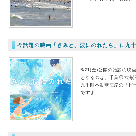
今話題の映画「きみと、波にのれたら」に九
6/21(金)公開の話題の
となるのは、千葉県の海
九里町不動堂海岸の「ビ
ですよ！