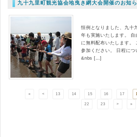
九十九里町観光協会地曳き網大会開催のお知
恒例となりました、九十
年も実施いたします。 
に無料配布いたします。
参加ください。 日程に
&nbs […]
«
<
13
14
15
16
17
22
23
>
»