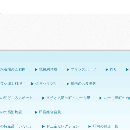
海水浴場のご案内
地曳網体験
マリンスポーツ
釣り
イワシ郷土料理
焼きハマグリ
町内のお食事処
町の見どころスポット
文学と史蹟の町・九十九里
九十九里町の自
町内の宿泊施設
民宿組合会員
町の特産品「いわし」
お土産セレクション
町内のお店一覧